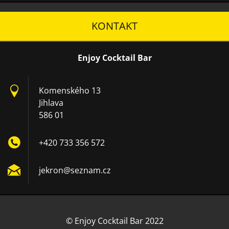
KONTAKT
Enjoy Cocktail Bar
Komenského 13
Jihlava
586 01
+420 733 356 572
jekron@s
eznam.cz
© Enjoy Cocktail Bar 2022