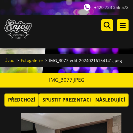
+420 733 356 572
Úvod
>
Fotogalerie
>
IMG_3077-edit-20240216154141.jpeg
IMG_3077.JPEG
PŘEDCHOZÍ
SPUSTIT PREZENTACI
NÁSLEDUJÍCÍ